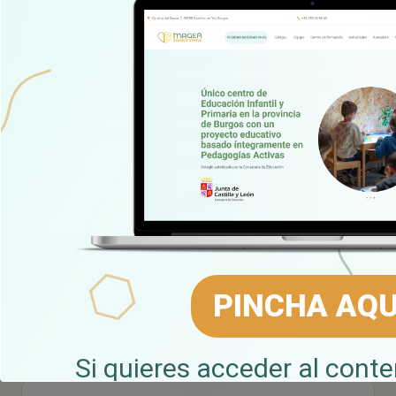
"Estoy encantada de llevar a mi hija a una
escuela donde se acompaña a cada uno/a
desde el respeto más absoluto a sus
necesidades, ritmos, y emociones; un
lugar donde pueden crecer
aprendiendo, no como un fin si no como
parte del camino"
Laura Martínez
PINCHA AQU
Si quieres acceder al conte