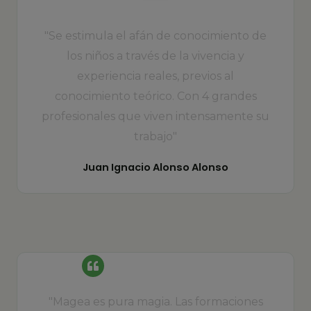
puedes seguir navegando 
"Se estimula el afán de conocimiento de
los niños a través de la vivencia y
experiencia reales, previos al
conocimiento teórico. Con 4 grandes
profesionales que viven intensamente su
trabajo"
Juan Ignacio Alonso Alonso
"Magea es pura magia. Las formaciones